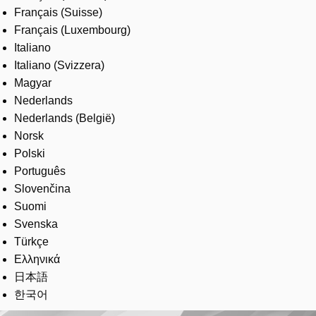
Français (Suisse)
Français (Luxembourg)
Italiano
Italiano (Svizzera)
Magyar
Nederlands
Nederlands (België)
Norsk
Polski
Português
Slovenčina
Suomi
Svenska
Türkçe
Ελληνικά
日本語
한국어