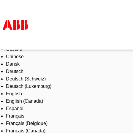
Select Language
Products & Solutions
Čeština
Industries
Chinese
Services
Dansk
About us
Deutsch
Where to buy
Deutsch (Schweiz)
Contact us
Deutsch (Luxemburg)
Careers
English
English (Canada)
Español
Français
Français (Belgique)
Français (Canada)