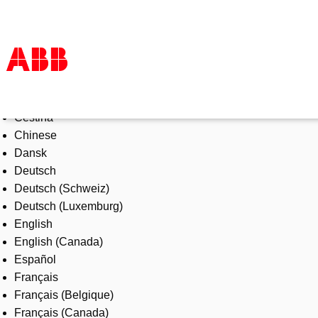
Select Language
Products & Solutions
Čeština
Industries
Chinese
Services
Dansk
About us
Deutsch
Where to buy
Deutsch (Schweiz)
Contact us
Deutsch (Luxemburg)
Careers
English
English (Canada)
Español
Français
Français (Belgique)
Français (Canada)