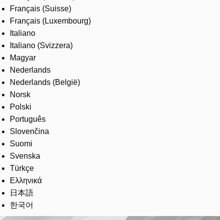
Français (Suisse)
Français (Luxembourg)
Italiano
Italiano (Svizzera)
Magyar
Nederlands
Nederlands (België)
Norsk
Polski
Português
Slovenčina
Suomi
Svenska
Türkçe
Ελληνικά
日本語
한국어