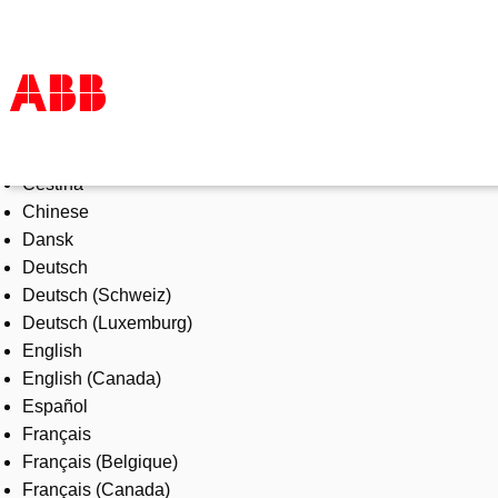
Select Language
Products & Solutions
Čeština
Industries
Chinese
Services
Dansk
About us
Deutsch
Where to buy
Deutsch (Schweiz)
Contact us
Deutsch (Luxemburg)
Careers
English
English (Canada)
Español
Français
Français (Belgique)
Français (Canada)