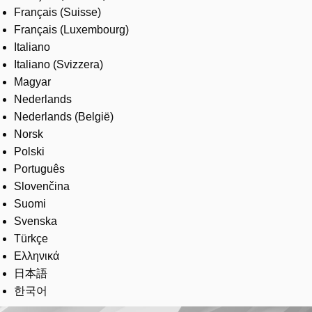
Français (Suisse)
Français (Luxembourg)
Italiano
Italiano (Svizzera)
Magyar
Nederlands
Nederlands (België)
Norsk
Polski
Português
Slovenčina
Suomi
Svenska
Türkçe
Ελληνικά
日本語
한국어