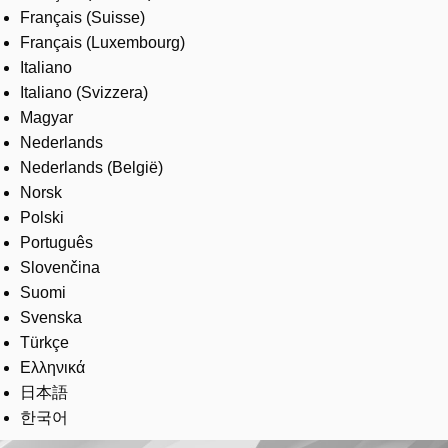
Français (Suisse)
Français (Luxembourg)
Italiano
Italiano (Svizzera)
Magyar
Nederlands
Nederlands (België)
Norsk
Polski
Português
Slovenčina
Suomi
Svenska
Türkçe
Ελληνικά
日本語
한국어