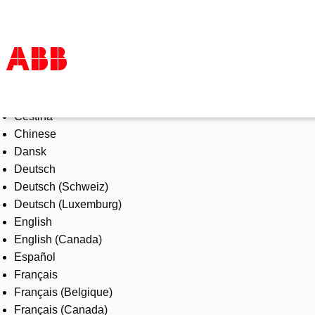
Select Language
Products & Solutions
Čeština
Industries
Chinese
Services
Dansk
About us
Deutsch
Where to buy
Deutsch (Schweiz)
Contact us
Deutsch (Luxemburg)
Careers
English
English (Canada)
Español
Français
Français (Belgique)
Français (Canada)