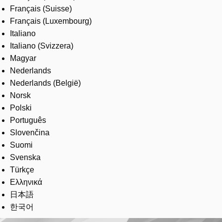
Français (Suisse)
Français (Luxembourg)
Italiano
Italiano (Svizzera)
Magyar
Nederlands
Nederlands (België)
Norsk
Polski
Português
Slovenčina
Suomi
Svenska
Türkçe
Ελληνικά
日本語
한국어