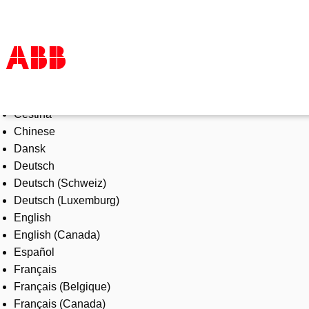
Select Language
Products & Solutions
Čeština
Industries
Chinese
Services
Dansk
About us
Deutsch
Where to buy
Deutsch (Schweiz)
Contact us
Deutsch (Luxemburg)
Careers
English
English (Canada)
Español
Français
Français (Belgique)
Français (Canada)