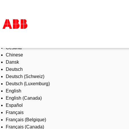
Select Language
Products & Solutions
Čeština
Industries
Chinese
Services
Dansk
About us
Deutsch
Where to buy
Deutsch (Schweiz)
Contact us
Deutsch (Luxemburg)
Careers
English
English (Canada)
Español
Français
Français (Belgique)
Français (Canada)