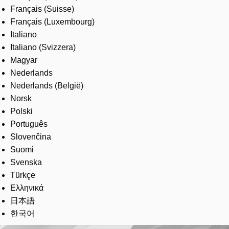
Français (Suisse)
Français (Luxembourg)
Italiano
Italiano (Svizzera)
Magyar
Nederlands
Nederlands (België)
Norsk
Polski
Português
Slovenčina
Suomi
Svenska
Türkçe
Ελληνικά
日本語
한국어