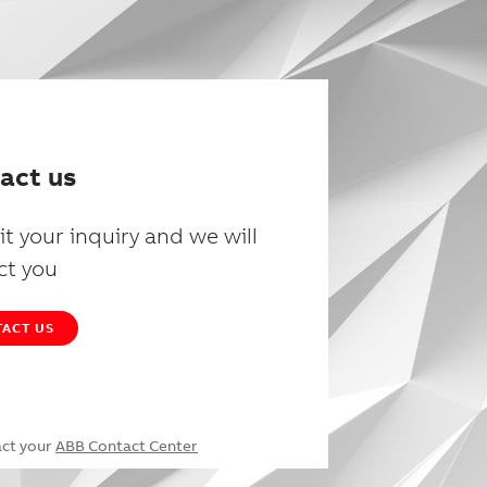
act us
t your inquiry and we will
ct you
ACT US
act your
ABB Contact Center