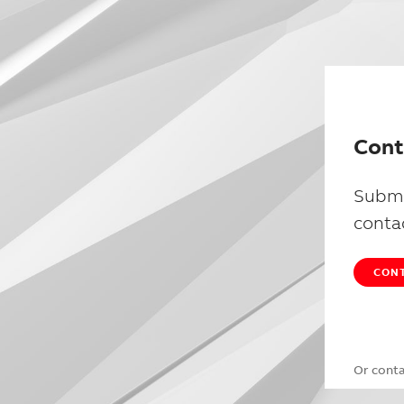
Cont
Submi
conta
CONT
Or cont