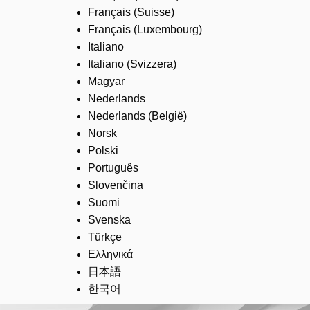
Français (Suisse)
Français (Luxembourg)
Italiano
Italiano (Svizzera)
Magyar
Nederlands
Nederlands (België)
Norsk
Polski
Português
Slovenčina
Suomi
Svenska
Türkçe
Ελληνικά
日本語
한국어