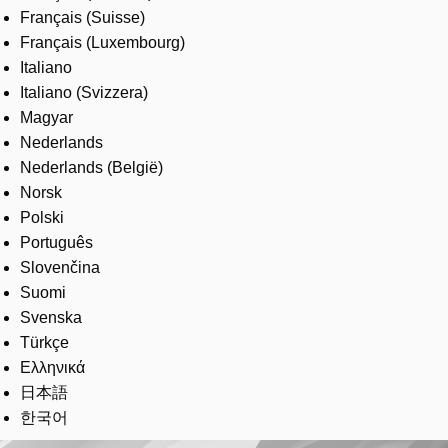
Français (Suisse)
Français (Luxembourg)
Italiano
Italiano (Svizzera)
Magyar
Nederlands
Nederlands (België)
Norsk
Polski
Português
Slovenčina
Suomi
Svenska
Türkçe
Ελληνικά
日本語
한국어