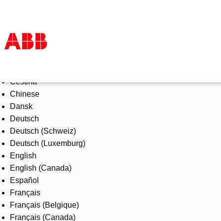
Select Language
Products & Solutions
Čeština
Industries
Chinese
Services
Dansk
About us
Deutsch
Where to buy
Deutsch (Schweiz)
Contact us
Deutsch (Luxemburg)
Careers
English
English (Canada)
Español
Français
Français (Belgique)
Français (Canada)