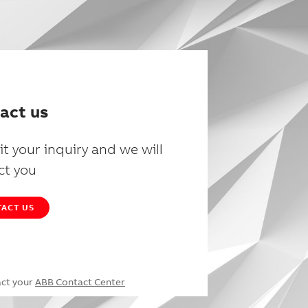
act us
t your inquiry and we will
ct you
ACT US
act your
ABB Contact Center