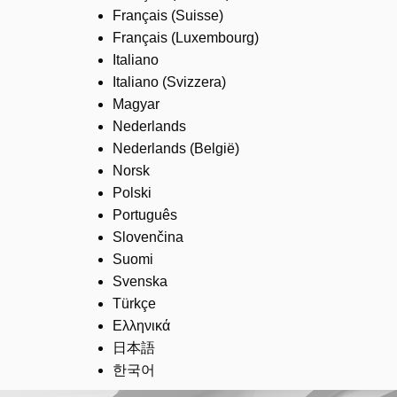
Français (Suisse)
Français (Luxembourg)
Italiano
Italiano (Svizzera)
Magyar
Nederlands
Nederlands (België)
Norsk
Polski
Português
Slovenčina
Suomi
Svenska
Türkçe
Ελληνικά
日本語
한국어