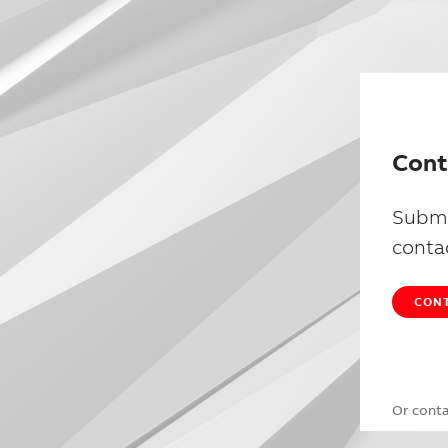
Cont
Submi
conta
CONT
Or cont