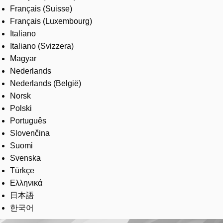
Français (Suisse)
Français (Luxembourg)
Italiano
Italiano (Svizzera)
Magyar
Nederlands
Nederlands (België)
Norsk
Polski
Português
Slovenčina
Suomi
Svenska
Türkçe
Ελληνικά
日本語
한국어