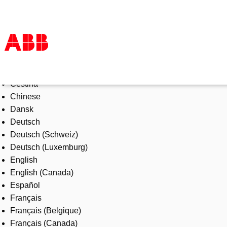
Select Language
Products & Solutions
Čeština
Industries
Chinese
Services
Dansk
About us
Deutsch
Where to buy
Deutsch (Schweiz)
Contact us
Deutsch (Luxemburg)
Careers
English
English (Canada)
Español
Français
Français (Belgique)
Français (Canada)