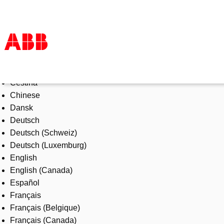
Select Language
Products & Solutions
Čeština
Industries
Chinese
Services
Dansk
About us
Deutsch
Where to buy
Deutsch (Schweiz)
Contact us
Deutsch (Luxemburg)
Careers
English
English (Canada)
Español
Français
Français (Belgique)
Français (Canada)