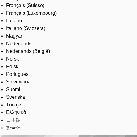
Français (Suisse)
Français (Luxembourg)
Italiano
Italiano (Svizzera)
Magyar
Nederlands
Nederlands (België)
Norsk
Polski
Português
Slovenčina
Suomi
Svenska
Türkçe
Ελληνικά
日本語
한국어