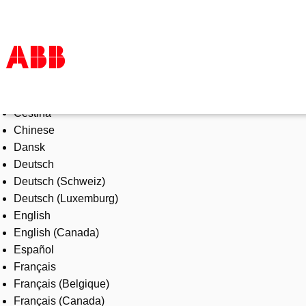
Select Language
Products & Solutions
Čeština
Industries
Chinese
Services
Dansk
About us
Deutsch
Where to buy
Deutsch (Schweiz)
Contact us
Deutsch (Luxemburg)
Careers
English
English (Canada)
Español
Français
Français (Belgique)
Français (Canada)