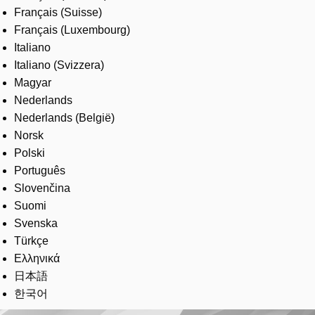
Français (Suisse)
Français (Luxembourg)
Italiano
Italiano (Svizzera)
Magyar
Nederlands
Nederlands (België)
Norsk
Polski
Português
Slovenčina
Suomi
Svenska
Türkçe
Ελληνικά
日本語
한국어