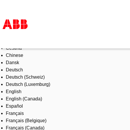
Select Language
Products & Solutions
Čeština
Industries
Chinese
Services
Dansk
About us
Deutsch
Where to buy
Deutsch (Schweiz)
Contact us
Deutsch (Luxemburg)
Careers
English
English (Canada)
Español
Français
Français (Belgique)
Français (Canada)