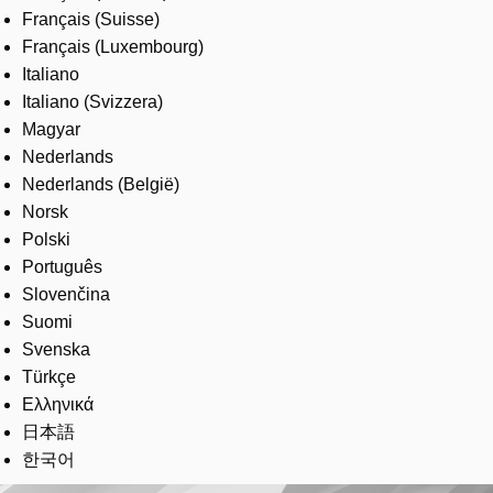
Français (Suisse)
Français (Luxembourg)
Italiano
Italiano (Svizzera)
Magyar
Nederlands
Nederlands (België)
Norsk
Polski
Português
Slovenčina
Suomi
Svenska
Türkçe
Ελληνικά
日本語
한국어