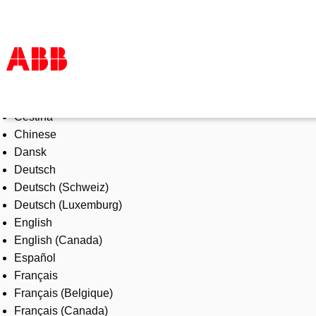
Select Language
Products & Solutions
Čeština
Industries
Chinese
Services
Dansk
About us
Deutsch
Where to buy
Deutsch (Schweiz)
Contact us
Deutsch (Luxemburg)
Careers
English
English (Canada)
Español
Français
Français (Belgique)
Français (Canada)