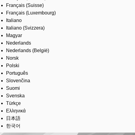
Français (Suisse)
Français (Luxembourg)
Italiano
Italiano (Svizzera)
Magyar
Nederlands
Nederlands (België)
Norsk
Polski
Português
Slovenčina
Suomi
Svenska
Türkçe
Ελληνικά
日本語
한국어