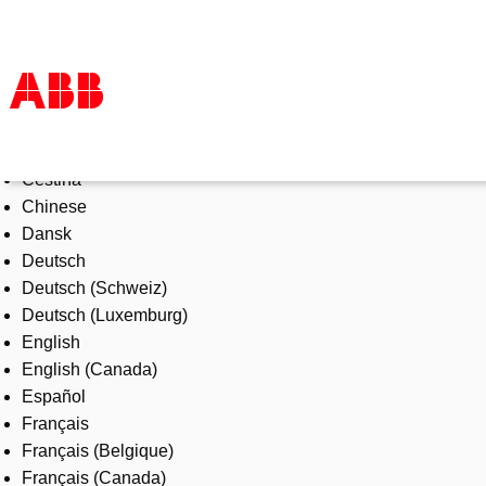
Select Language
Products & Solutions
Čeština
Industries
Chinese
Services
Dansk
About us
Deutsch
Where to buy
Deutsch (Schweiz)
Contact us
Deutsch (Luxemburg)
Careers
English
English (Canada)
Español
Français
Français (Belgique)
Français (Canada)