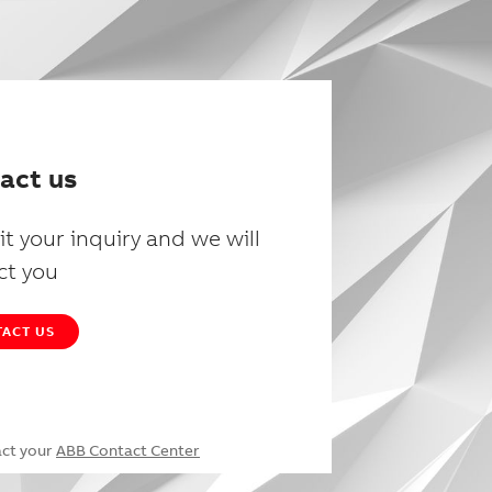
act us
t your inquiry and we will
ct you
ACT US
act your
ABB Contact Center