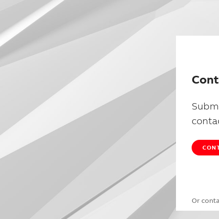
Cont
Submi
conta
CONT
Or cont