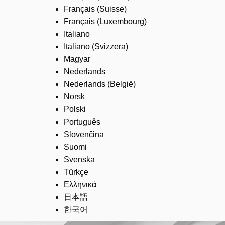
Français (Suisse)
Français (Luxembourg)
Italiano
Italiano (Svizzera)
Magyar
Nederlands
Nederlands (België)
Norsk
Polski
Português
Slovenčina
Suomi
Svenska
Türkçe
Ελληνικά
日本語
한국어