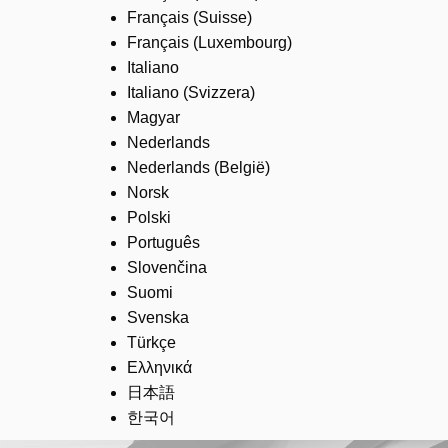
Français (Suisse)
Français (Luxembourg)
Italiano
Italiano (Svizzera)
Magyar
Nederlands
Nederlands (België)
Norsk
Polski
Português
Slovenčina
Suomi
Svenska
Türkçe
Ελληνικά
日本語
한국어