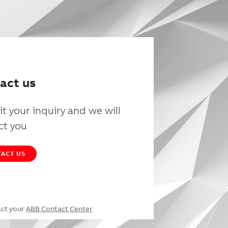
act us
t your inquiry and we will
ct you
ACT US
act your
ABB Contact Center