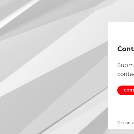
Cont
Submi
conta
CONT
Or cont