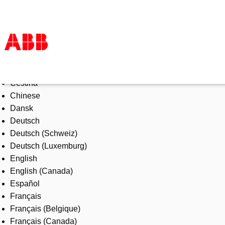
Select Language
Products & Solutions
Čeština
Industries
Chinese
Services
Dansk
About us
Deutsch
Where to buy
Deutsch (Schweiz)
Contact us
Deutsch (Luxemburg)
Careers
English
English (Canada)
Español
Français
Français (Belgique)
Français (Canada)