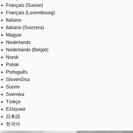
Français (Suisse)
Français (Luxembourg)
Italiano
Italiano (Svizzera)
Magyar
Nederlands
Nederlands (België)
Norsk
Polski
Português
Slovenčina
Suomi
Svenska
Türkçe
Ελληνικά
日本語
한국어