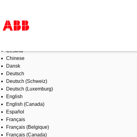
Select Language
Products & Solutions
Čeština
Industries
Chinese
Services
Dansk
About us
Deutsch
Where to buy
Deutsch (Schweiz)
Contact us
Deutsch (Luxemburg)
Careers
English
English (Canada)
Español
Français
Français (Belgique)
Français (Canada)