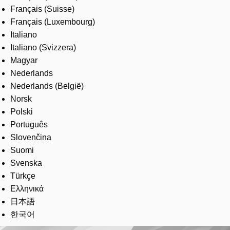
Français (Suisse)
Français (Luxembourg)
Italiano
Italiano (Svizzera)
Magyar
Nederlands
Nederlands (België)
Norsk
Polski
Português
Slovenčina
Suomi
Svenska
Türkçe
Ελληνικά
日本語
한국어