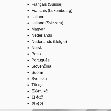
Français (Suisse)
Français (Luxembourg)
Italiano
Italiano (Svizzera)
Magyar
Nederlands
Nederlands (België)
Norsk
Polski
Português
Slovenčina
Suomi
Svenska
Türkçe
Ελληνικά
日本語
한국어