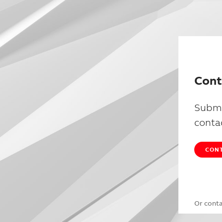
Cont
Submi
conta
CONT
Or cont