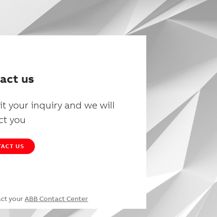
act us
t your inquiry and we will
ct you
ACT US
act your
ABB Contact Center