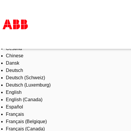
Select Language
Products & Solutions
Čeština
Industries
Chinese
Services
Dansk
About us
Deutsch
Where to buy
Deutsch (Schweiz)
Contact us
Deutsch (Luxemburg)
Careers
English
English (Canada)
Español
Français
Français (Belgique)
Français (Canada)