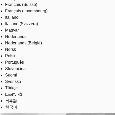
Français (Suisse)
Français (Luxembourg)
Italiano
Italiano (Svizzera)
Magyar
Nederlands
Nederlands (België)
Norsk
Polski
Português
Slovenčina
Suomi
Svenska
Türkçe
Ελληνικά
日本語
한국어