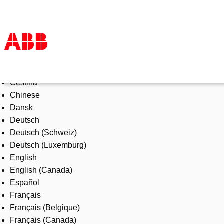
Select Language
Products & Solutions
Čeština
Industries
Chinese
Services
Dansk
About us
Deutsch
Where to buy
Deutsch (Schweiz)
Contact us
Deutsch (Luxemburg)
Careers
English
English (Canada)
Español
Français
Français (Belgique)
Français (Canada)