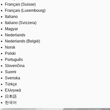
Français (Suisse)
Français (Luxembourg)
Italiano
Italiano (Svizzera)
Magyar
Nederlands
Nederlands (België)
Norsk
Polski
Português
Slovenčina
Suomi
Svenska
Türkçe
Ελληνικά
日本語
한국어