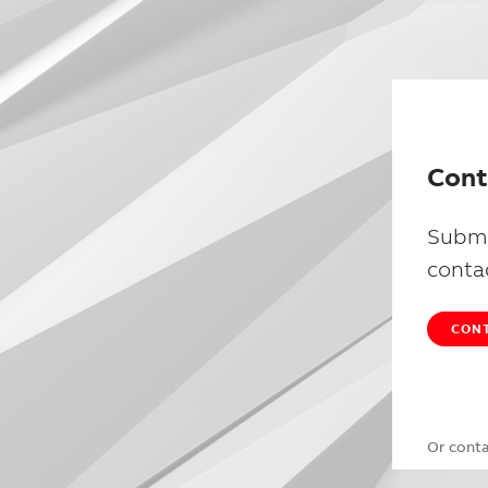
Cont
Submi
conta
CONT
Or cont