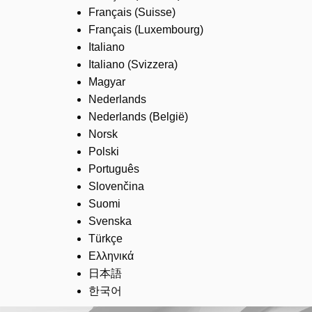
Français (Suisse)
Français (Luxembourg)
Italiano
Italiano (Svizzera)
Magyar
Nederlands
Nederlands (België)
Norsk
Polski
Português
Slovenčina
Suomi
Svenska
Türkçe
Ελληνικά
日本語
한국어