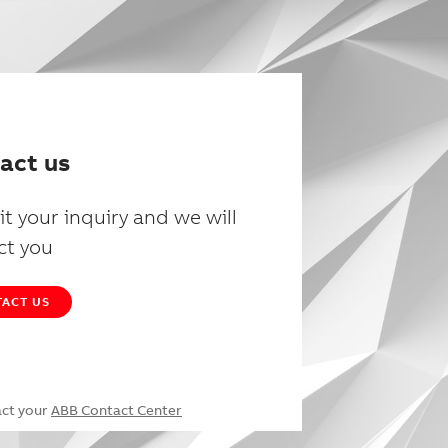
act us
t your inquiry and we will
ct you
ACT US
act your
ABB Contact Center