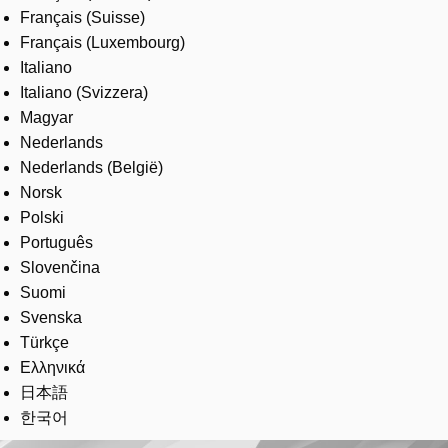
Français (Suisse)
Français (Luxembourg)
Italiano
Italiano (Svizzera)
Magyar
Nederlands
Nederlands (België)
Norsk
Polski
Português
Slovenčina
Suomi
Svenska
Türkçe
Ελληνικά
日本語
한국어