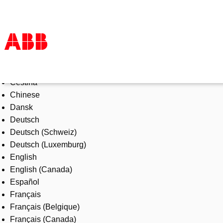
Select Language
Products & Solutions
Čeština
Industries
Chinese
Services
Dansk
About us
Deutsch
Where to buy
Deutsch (Schweiz)
Contact us
Deutsch (Luxemburg)
Careers
English
English (Canada)
Español
Français
Français (Belgique)
Français (Canada)