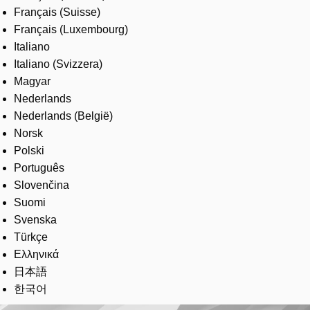
Français (Suisse)
Français (Luxembourg)
Italiano
Italiano (Svizzera)
Magyar
Nederlands
Nederlands (België)
Norsk
Polski
Português
Slovenčina
Suomi
Svenska
Türkçe
Ελληνικά
日本語
한국어