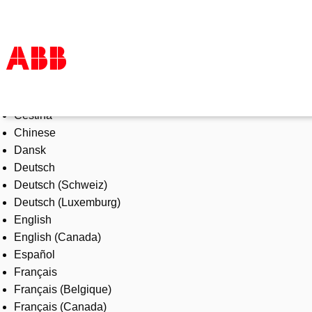
Select Language
Products & Solutions
Čeština
Industries
Chinese
Services
Dansk
About us
Deutsch
Where to buy
Deutsch (Schweiz)
Contact us
Deutsch (Luxemburg)
Careers
English
English (Canada)
Español
Français
Français (Belgique)
Français (Canada)