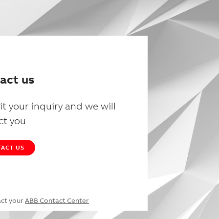
act us
t your inquiry and we will
ct you
ACT US
act your
ABB Contact Center