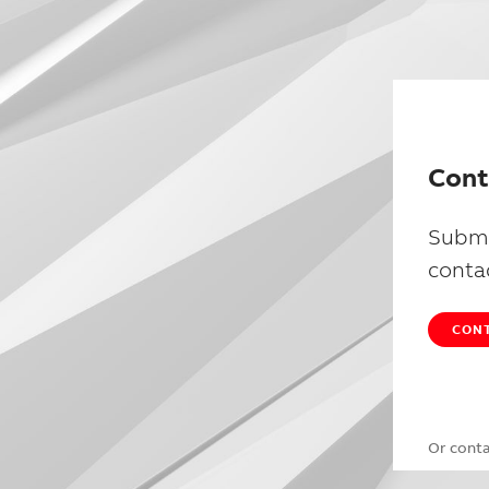
Cont
Submi
conta
CONT
Or cont