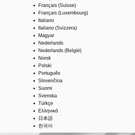
Français (Suisse)
Français (Luxembourg)
Italiano
Italiano (Svizzera)
Magyar
Nederlands
Nederlands (België)
Norsk
Polski
Português
Slovenčina
Suomi
Svenska
Türkçe
Ελληνικά
日本語
한국어