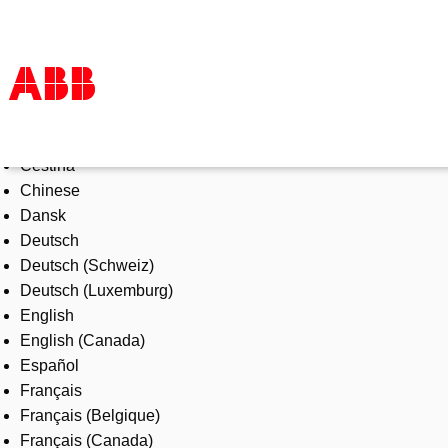
Select Language
Products & Solutions
Čeština
Industries
Chinese
Services
Dansk
About us
Deutsch
Where to buy
Deutsch (Schweiz)
Contact us
Deutsch (Luxemburg)
Careers
English
English (Canada)
Español
Français
Français (Belgique)
Français (Canada)