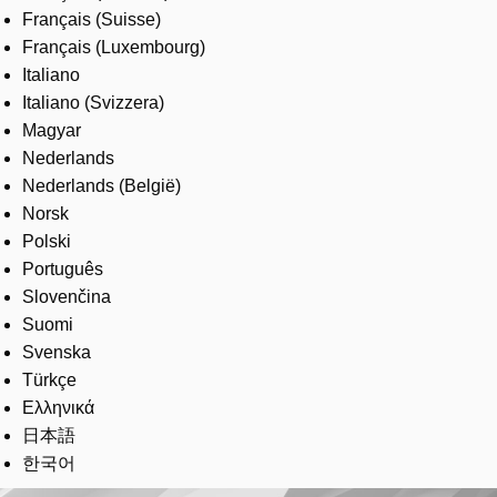
Français (Suisse)
Français (Luxembourg)
Italiano
Italiano (Svizzera)
Magyar
Nederlands
Nederlands (België)
Norsk
Polski
Português
Slovenčina
Suomi
Svenska
Türkçe
Ελληνικά
日本語
한국어