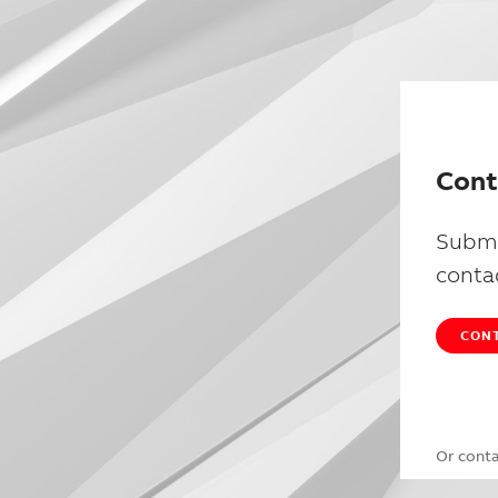
Cont
Submi
conta
CONT
Or cont