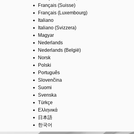
Français (Suisse)
Français (Luxembourg)
Italiano
Italiano (Svizzera)
Magyar
Nederlands
Nederlands (België)
Norsk
Polski
Português
Slovenčina
Suomi
Svenska
Türkçe
Ελληνικά
日本語
한국어