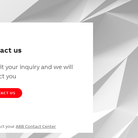
act us
t your inquiry and we will
ct you
ACT US
act your
ABB Contact Center