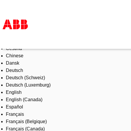
Select Language
Products & Solutions
Čeština
Industries
Chinese
Services
Dansk
About us
Deutsch
Where to buy
Deutsch (Schweiz)
Contact us
Deutsch (Luxemburg)
Careers
English
English (Canada)
Español
Français
Français (Belgique)
Français (Canada)