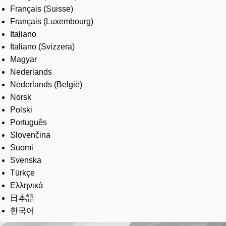
Français (Suisse)
Français (Luxembourg)
Italiano
Italiano (Svizzera)
Magyar
Nederlands
Nederlands (België)
Norsk
Polski
Português
Slovenčina
Suomi
Svenska
Türkçe
Ελληνικά
日本語
한국어