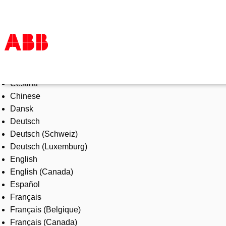
Select Language
Products & Solutions
Čeština
Industries
Chinese
Services
Dansk
About us
Deutsch
Where to buy
Deutsch (Schweiz)
Contact us
Deutsch (Luxemburg)
Careers
English
English (Canada)
Español
Français
Français (Belgique)
Français (Canada)