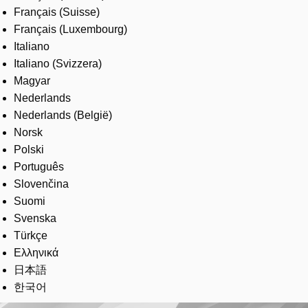
Français (Suisse)
Français (Luxembourg)
Italiano
Italiano (Svizzera)
Magyar
Nederlands
Nederlands (België)
Norsk
Polski
Português
Slovenčina
Suomi
Svenska
Türkçe
Ελληνικά
日本語
한국어