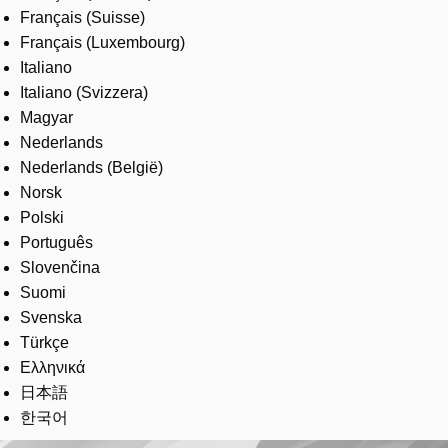
Français (Suisse)
Français (Luxembourg)
Italiano
Italiano (Svizzera)
Magyar
Nederlands
Nederlands (België)
Norsk
Polski
Português
Slovenčina
Suomi
Svenska
Türkçe
Ελληνικά
日本語
한국어