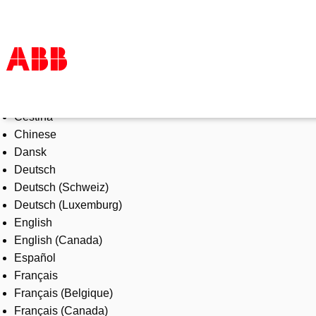
Select Language
Products & Solutions
Čeština
Industries
Chinese
Services
Dansk
About us
Deutsch
Where to buy
Deutsch (Schweiz)
Contact us
Deutsch (Luxemburg)
Careers
English
English (Canada)
Español
Français
Français (Belgique)
Français (Canada)