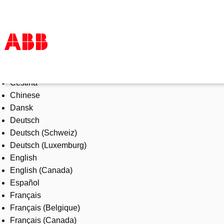
Select Language
Products & Solutions
Čeština
Industries
Chinese
Services
Dansk
About us
Deutsch
Where to buy
Deutsch (Schweiz)
Contact us
Deutsch (Luxemburg)
Careers
English
English (Canada)
Español
Français
Français (Belgique)
Français (Canada)