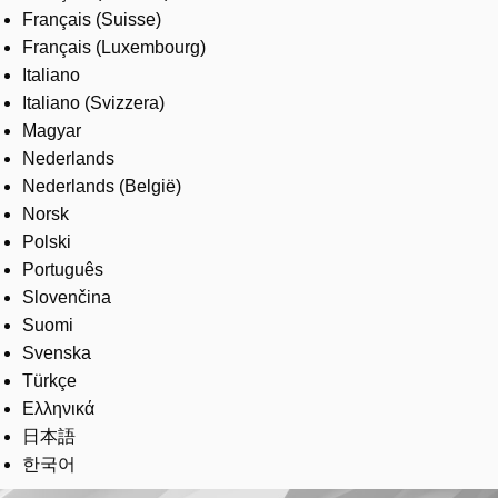
Français (Suisse)
Français (Luxembourg)
Italiano
Italiano (Svizzera)
Magyar
Nederlands
Nederlands (België)
Norsk
Polski
Português
Slovenčina
Suomi
Svenska
Türkçe
Ελληνικά
日本語
한국어