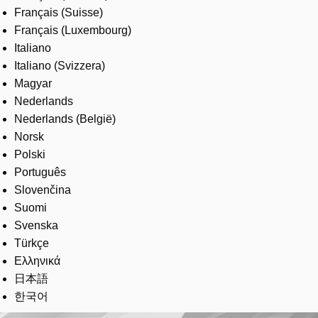
Français (Suisse)
Français (Luxembourg)
Italiano
Italiano (Svizzera)
Magyar
Nederlands
Nederlands (België)
Norsk
Polski
Português
Slovenčina
Suomi
Svenska
Türkçe
Ελληνικά
日本語
한국어