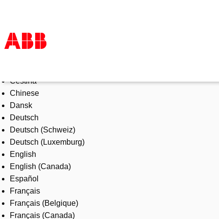
Select Language
Products & Solutions
Čeština
Industries
Chinese
Services
Dansk
About us
Deutsch
Where to buy
Deutsch (Schweiz)
Contact us
Deutsch (Luxemburg)
Careers
English
English (Canada)
Español
Français
Français (Belgique)
Français (Canada)