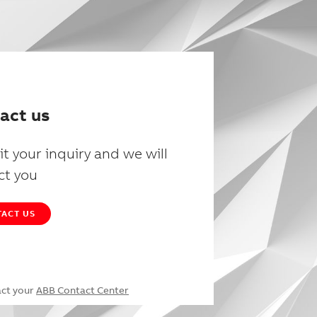
act us
t your inquiry and we will
ct you
ACT US
act your
ABB Contact Center