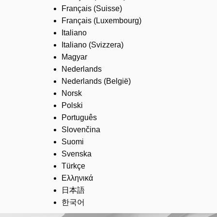
Français (Suisse)
Français (Luxembourg)
Italiano
Italiano (Svizzera)
Magyar
Nederlands
Nederlands (België)
Norsk
Polski
Português
Slovenčina
Suomi
Svenska
Türkçe
Ελληνικά
日本語
한국어