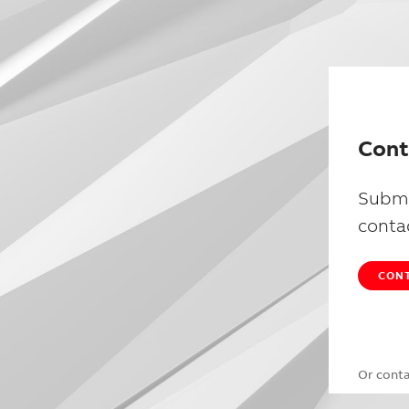
Cont
Submi
conta
CONT
Or cont