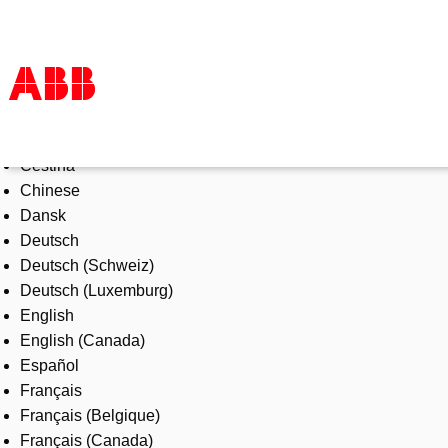
Select Language
Products & Solutions
Čeština
Industries
Chinese
Services
Dansk
About us
Deutsch
Where to buy
Deutsch (Schweiz)
Contact us
Deutsch (Luxemburg)
Careers
English
English (Canada)
Español
Français
Français (Belgique)
Français (Canada)