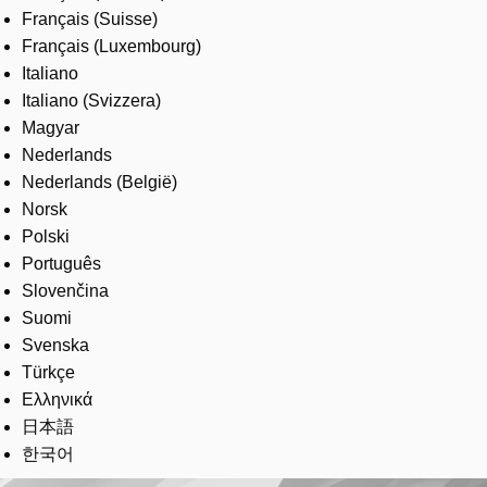
Français (Suisse)
Français (Luxembourg)
Italiano
Italiano (Svizzera)
Magyar
Nederlands
Nederlands (België)
Norsk
Polski
Português
Slovenčina
Suomi
Svenska
Türkçe
Ελληνικά
日本語
한국어