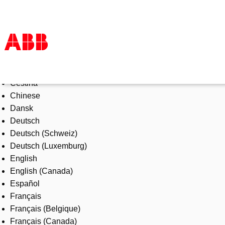
Select Language
Products & Solutions
Čeština
Industries
Chinese
Services
Dansk
About us
Deutsch
Where to buy
Deutsch (Schweiz)
Contact us
Deutsch (Luxemburg)
Careers
English
English (Canada)
Español
Français
Français (Belgique)
Français (Canada)