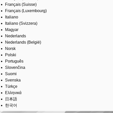
Français (Suisse)
Français (Luxembourg)
Italiano
Italiano (Svizzera)
Magyar
Nederlands
Nederlands (België)
Norsk
Polski
Português
Slovenčina
Suomi
Svenska
Türkçe
Ελληνικά
日本語
한국어