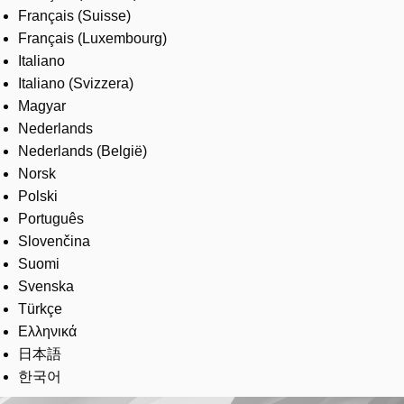
Français (Suisse)
Français (Luxembourg)
Italiano
Italiano (Svizzera)
Magyar
Nederlands
Nederlands (België)
Norsk
Polski
Português
Slovenčina
Suomi
Svenska
Türkçe
Ελληνικά
日本語
한국어