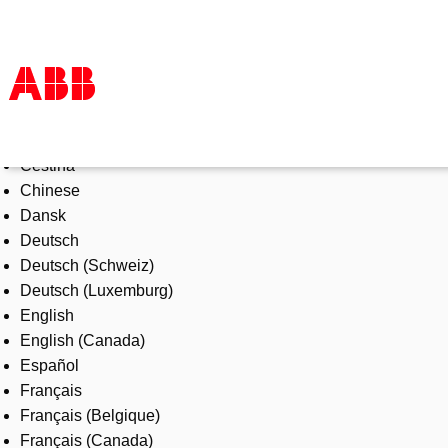
Select Language
Products & Solutions
Čeština
Industries
Chinese
Services
Dansk
About us
Deutsch
Where to buy
Deutsch (Schweiz)
Contact us
Deutsch (Luxemburg)
Careers
English
English (Canada)
Español
Français
Français (Belgique)
Français (Canada)