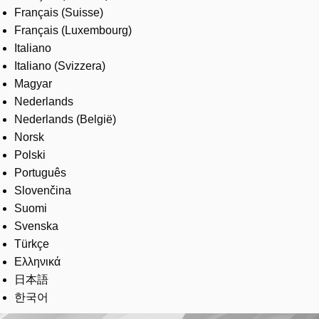
Français (Suisse)
Français (Luxembourg)
Italiano
Italiano (Svizzera)
Magyar
Nederlands
Nederlands (België)
Norsk
Polski
Português
Slovenčina
Suomi
Svenska
Türkçe
Ελληνικά
日本語
한국어