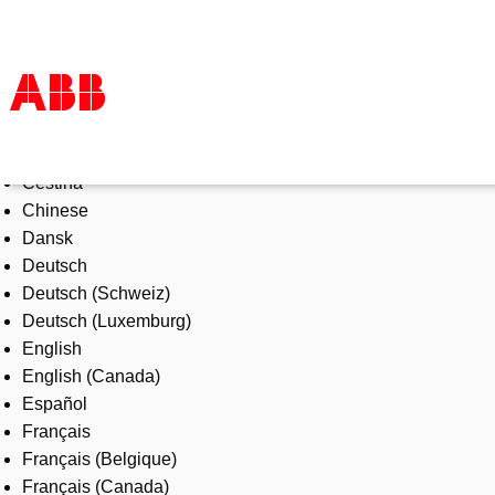
Select Language
Products & Solutions
Čeština
Industries
Chinese
Services
Dansk
About us
Deutsch
Where to buy
Deutsch (Schweiz)
Contact us
Deutsch (Luxemburg)
Careers
English
English (Canada)
Español
Français
Français (Belgique)
Français (Canada)