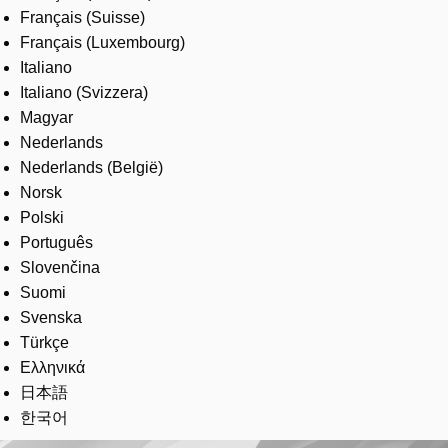
Français (Suisse)
Français (Luxembourg)
Italiano
Italiano (Svizzera)
Magyar
Nederlands
Nederlands (België)
Norsk
Polski
Português
Slovenčina
Suomi
Svenska
Türkçe
Ελληνικά
日本語
한국어