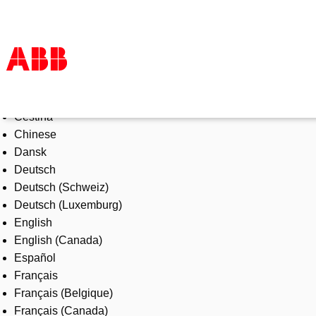
Select Language
Products & Solutions
Čeština
Industries
Chinese
Services
Dansk
About us
Deutsch
Where to buy
Deutsch (Schweiz)
Contact us
Deutsch (Luxemburg)
Careers
English
English (Canada)
Español
Français
Français (Belgique)
Français (Canada)