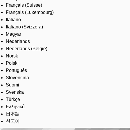
Français (Suisse)
Français (Luxembourg)
Italiano
Italiano (Svizzera)
Magyar
Nederlands
Nederlands (België)
Norsk
Polski
Português
Slovenčina
Suomi
Svenska
Türkçe
Ελληνικά
日本語
한국어