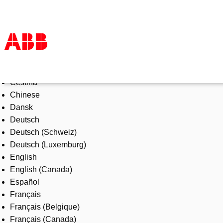
Select Language
Products & Solutions
Čeština
Industries
Chinese
Services
Dansk
About us
Deutsch
Where to buy
Deutsch (Schweiz)
Contact us
Deutsch (Luxemburg)
Careers
English
English (Canada)
Español
Français
Français (Belgique)
Français (Canada)