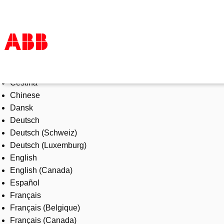
Select Language
Products & Solutions
Čeština
Industries
Chinese
Services
Dansk
About us
Deutsch
Where to buy
Deutsch (Schweiz)
Contact us
Deutsch (Luxemburg)
Careers
English
English (Canada)
Español
Français
Français (Belgique)
Français (Canada)