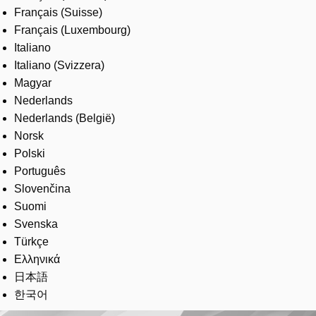
Français (Suisse)
Français (Luxembourg)
Italiano
Italiano (Svizzera)
Magyar
Nederlands
Nederlands (België)
Norsk
Polski
Português
Slovenčina
Suomi
Svenska
Türkçe
Ελληνικά
日本語
한국어