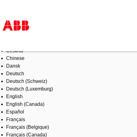
Select Language
Products & Solutions
Čeština
Industries
Chinese
Services
Dansk
About us
Deutsch
Where to buy
Deutsch (Schweiz)
Contact us
Deutsch (Luxemburg)
Careers
English
English (Canada)
Español
Français
Français (Belgique)
Français (Canada)