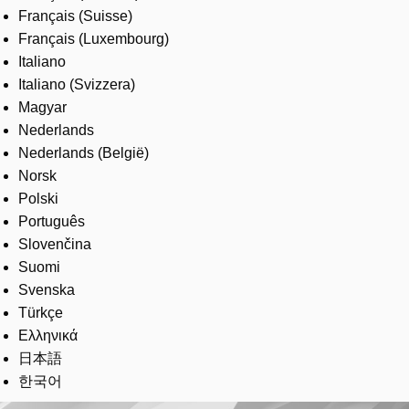
Français (Suisse)
Français (Luxembourg)
Italiano
Italiano (Svizzera)
Magyar
Nederlands
Nederlands (België)
Norsk
Polski
Português
Slovenčina
Suomi
Svenska
Türkçe
Ελληνικά
日本語
한국어