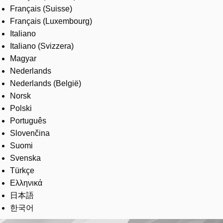
Français (Suisse)
Français (Luxembourg)
Italiano
Italiano (Svizzera)
Magyar
Nederlands
Nederlands (België)
Norsk
Polski
Português
Slovenčina
Suomi
Svenska
Türkçe
Ελληνικά
日本語
한국어