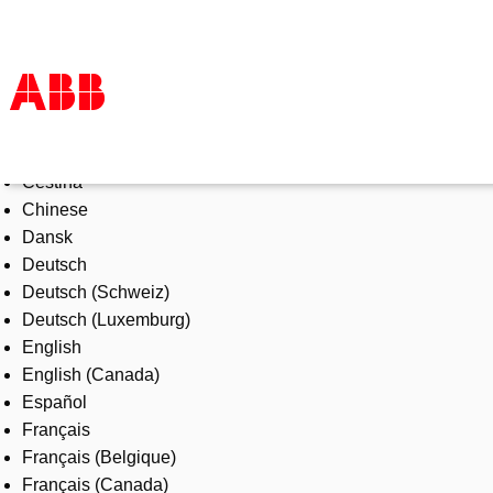
Select Language
Products & Solutions
Čeština
Industries
Chinese
Services
Dansk
About us
Deutsch
Where to buy
Deutsch (Schweiz)
Contact us
Deutsch (Luxemburg)
Careers
English
English (Canada)
Español
Français
Français (Belgique)
Français (Canada)