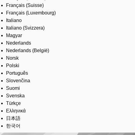
Français (Suisse)
Français (Luxembourg)
Italiano
Italiano (Svizzera)
Magyar
Nederlands
Nederlands (België)
Norsk
Polski
Português
Slovenčina
Suomi
Svenska
Türkçe
Ελληνικά
日本語
한국어