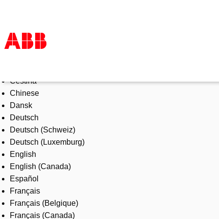
Select Language
Products & Solutions
Čeština
Industries
Chinese
Services
Dansk
About us
Deutsch
Where to buy
Deutsch (Schweiz)
Contact us
Deutsch (Luxemburg)
Careers
English
English (Canada)
Español
Français
Français (Belgique)
Français (Canada)