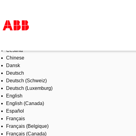
Select Language
Products & Solutions
Čeština
Industries
Chinese
Services
Dansk
About us
Deutsch
Where to buy
Deutsch (Schweiz)
Contact us
Deutsch (Luxemburg)
Careers
English
English (Canada)
Español
Français
Français (Belgique)
Français (Canada)