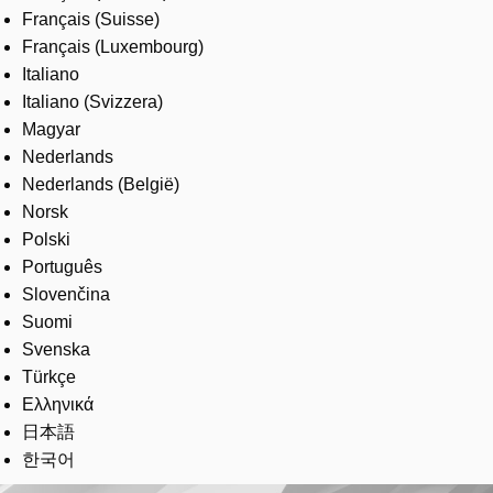
Français (Suisse)
Français (Luxembourg)
Italiano
Italiano (Svizzera)
Magyar
Nederlands
Nederlands (België)
Norsk
Polski
Português
Slovenčina
Suomi
Svenska
Türkçe
Ελληνικά
日本語
한국어