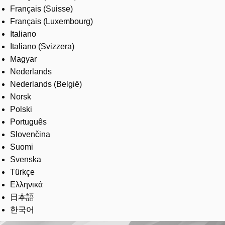
Français (Suisse)
Français (Luxembourg)
Italiano
Italiano (Svizzera)
Magyar
Nederlands
Nederlands (België)
Norsk
Polski
Português
Slovenčina
Suomi
Svenska
Türkçe
Ελληνικά
日本語
한국어