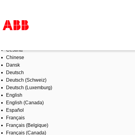
Select Language
Products & Solutions
Čeština
Industries
Chinese
Services
Dansk
About us
Deutsch
Where to buy
Deutsch (Schweiz)
Contact us
Deutsch (Luxemburg)
Careers
English
English (Canada)
Español
Français
Français (Belgique)
Français (Canada)