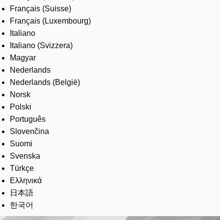
Français (Suisse)
Français (Luxembourg)
Italiano
Italiano (Svizzera)
Magyar
Nederlands
Nederlands (België)
Norsk
Polski
Português
Slovenčina
Suomi
Svenska
Türkçe
Ελληνικά
日本語
한국어