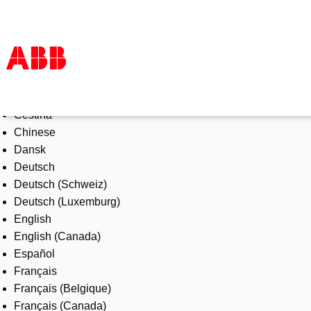
Select Language
Products & Solutions
Čeština
Industries
Chinese
Services
Dansk
About us
Deutsch
Where to buy
Deutsch (Schweiz)
Contact us
Deutsch (Luxemburg)
Careers
English
English (Canada)
Español
Français
Français (Belgique)
Français (Canada)