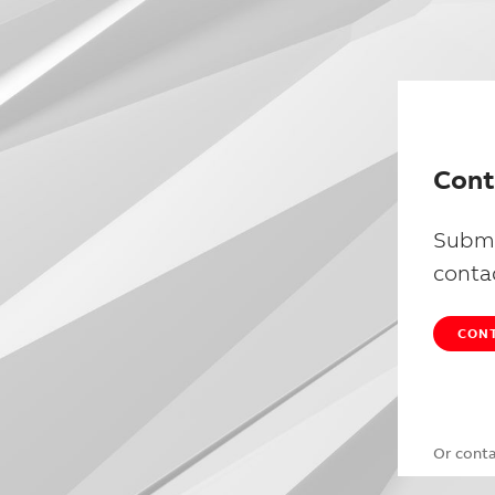
Cont
Submi
conta
CONT
Or cont