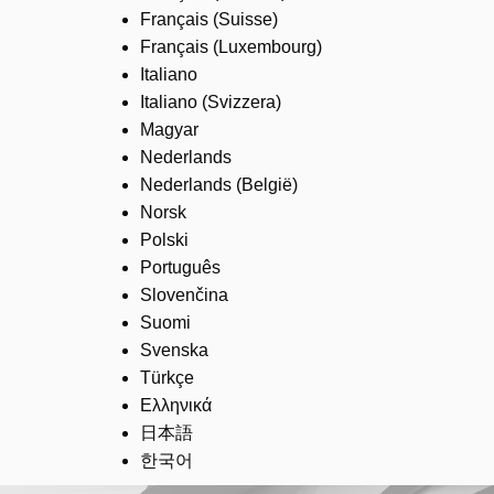
Français (Suisse)
Français (Luxembourg)
Italiano
Italiano (Svizzera)
Magyar
Nederlands
Nederlands (België)
Norsk
Polski
Português
Slovenčina
Suomi
Svenska
Türkçe
Ελληνικά
日本語
한국어