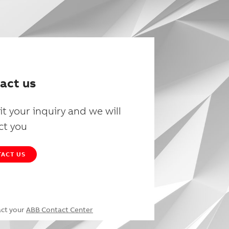
act us
t your inquiry and we will
ct you
ACT US
act your
ABB Contact Center