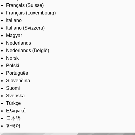
Français (Suisse)
Français (Luxembourg)
Italiano
Italiano (Svizzera)
Magyar
Nederlands
Nederlands (België)
Norsk
Polski
Português
Slovenčina
Suomi
Svenska
Türkçe
Ελληνικά
日本語
한국어