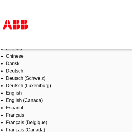
Select Language
Products & Solutions
Čeština
Industries
Chinese
Services
Dansk
About us
Deutsch
Where to buy
Deutsch (Schweiz)
Contact us
Deutsch (Luxemburg)
Careers
English
English (Canada)
Español
Français
Français (Belgique)
Français (Canada)