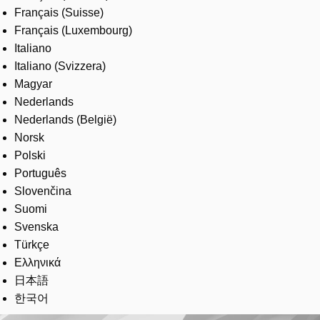
Français (Suisse)
Français (Luxembourg)
Italiano
Italiano (Svizzera)
Magyar
Nederlands
Nederlands (België)
Norsk
Polski
Português
Slovenčina
Suomi
Svenska
Türkçe
Ελληνικά
日本語
한국어