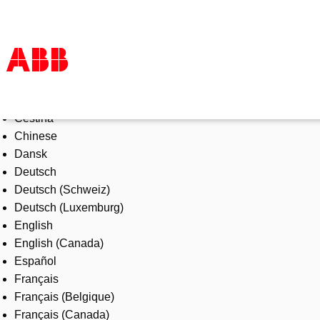
Select Language
Products & Solutions
Čeština
Industries
Chinese
Services
Dansk
About us
Deutsch
Where to buy
Deutsch (Schweiz)
Contact us
Deutsch (Luxemburg)
Careers
English
English (Canada)
Español
Français
Français (Belgique)
Français (Canada)